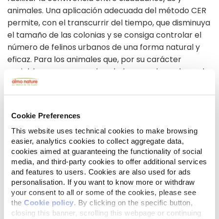
animales. Una aplicación adecuada del método CER
permite, con el transcurrir del tiempo, que disminuya
el tamaño de las colonias y se consiga controlar el
número de felinos urbanos de una forma natural y
eficaz. Para los animales que, por su carácter
sociable o por causas de salud no puedan volver a la
colonia, se reforzará la colaboración con las
asociaciones de protección animal para promover
la adopción, residencia o acogida.
Cookie Preferences
This website uses technical cookies to make browsing
RÉSUMÉ DES PRINCIPAUX OBJECTIFS
easier, analytics cookies to collect aggregate data,
ATTENDUS:
cookies aimed at guaranteeing the functionality of social
-Controlar el numero de gatos en la colonias
media, and third-party cookies to offer additional services
existentes -Mejorar su calidad de vida -Campaña de
and features to users. Cookies are also used for ads
vacunación y desparasitación -Aumentar en numero
personalisation. If you want to know more or withdraw
de adopciones responsables -Concienciar a la
your consent to all or some of the cookies, please see
the
Cookie policy
. By clicking on the specific button,
población del respeto a los animales
closing this banner, scrolling this webpage or continuing