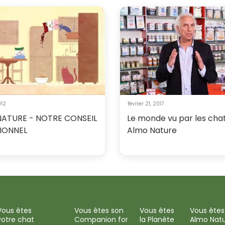
012
février 21, 2017
ATURE - NOTRE CONSEIL
Le monde vu par les chat
IONNEL
Almo Nature
Vous êtes
Vous êtes son
Vous êtes
Vous êtes
votre chat
Companion for
la Planète
Almo Nat