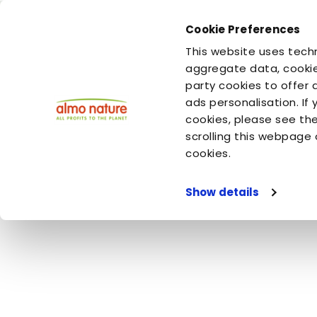
Cookie Preferences
This website uses techn
Vous êtes
Vous êtes
votre chien
votre chat
aggregate data, cookie
party cookies to offer 
ads personalisation. If
cookies, please see th
Home
Video
Almo Nature
Alternative Chien
scrolling this webpage 
Alternative Chi
cookies.
Show details