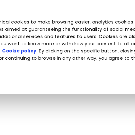
Espace prof
ical cookies to make browsing easier, analytics cookies 
Vous êtes son
Vous êtes
Vous êtes
Companion for Life
la Planète
Almo Nature
s aimed at guaranteeing the functionality of social medi
additional services and features to users. Cookies are al
 you want to know more or withdraw your consent to all 
e
Cookie policy
. By clicking on the specific button, closin
or continuing to browse in any other way, you agree to t
en