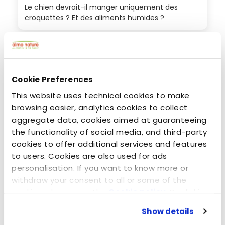
Le chien devrait-il manger uniquement des
croquettes ? Et des aliments humides ?
Cookie Preferences
This website uses technical cookies to make
browsing easier, analytics cookies to collect
aggregate data, cookies aimed at guaranteeing
the functionality of social media, and third-party
cookies to offer additional services and features
to users. Cookies are also used for ads
personalisation. If you want to know more or
février 21, 2017
withdraw your consent to all or some of the
Intolérance alimentaire : quel est le problème ?
cookies, please see the
Cookie policy
. By clicking
on the specific button, closing this banner,
Show details
scrolling this webpage or continuing to browse in