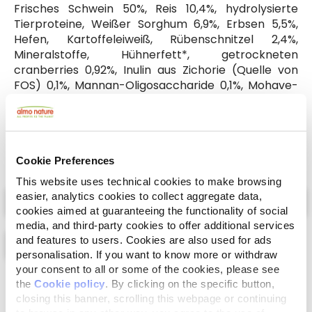
Frisches Schwein 50%, Reis 10,4%, hydrolysierte
Tierproteine, Weißer Sorghum 6,9%, Erbsen 5,5%,
Hefen, Kartoffeleiweiß, Rübenschnitzel 2,4%,
Mineralstoffe, Hühnerfett*, getrockneten
cranberries 0,92%, Inulin aus Zichorie (Quelle von
FOS) 0,1%, Mannan-Oligosaccharide 0,1%, Mohave-
Palmlilie 0,01%. *Enthält kein Hühnereiweiß.
Cookie Preferences
This website uses technical cookies to make browsing
Select a tab
easier, analytics cookies to collect aggregate data,
cookies aimed at guaranteeing the functionality of social
media, and third-party cookies to offer additional services
and features to users. Cookies are also used for ads
personalisation. If you want to know more or withdraw
your consent to all or some of the cookies, please see
Liste
Karte
the
Cookie policy
. By clicking on the specific button,
closing this banner, scrolling this webpage or continuing