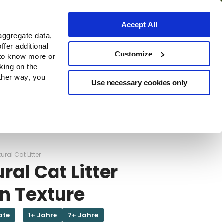
Accept All
aggregate data,
ffer additional
Bezugsquellen
Customize
 to know more or
cking on the
other way, you
Use necessary cookies only
Continue
ural Cat Litter
ral Cat Litter
n Texture
ate
1+ Jahre
7+ Jahre