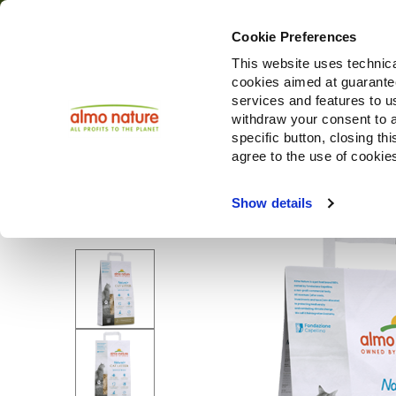
Cookie Preferences
This website uses technica
cookies aimed at guaranteei
Produ
services and features to u
withdraw your consent to a
specific button, closing th
agree to the use of cookie
Choose another country or region to see content specifi
Show details