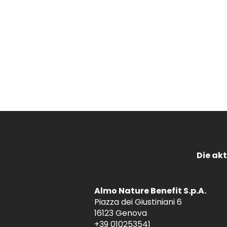
Die akt
Almo Nature Benefit S.p.A.
Piazza dei Giustiniani 6
16123 Genova
+39 010253541