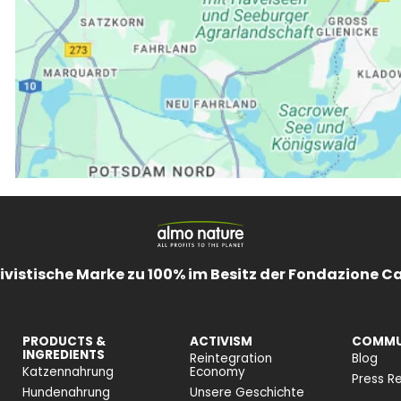
ivistische Marke zu 100% im Besitz der Fondazione C
PRODUCTS &
ACTIVISM
COMMU
INGREDIENTS
Reintegration
Blog
Katzennahrung
Economy
Press Re
Hundenahrung
Unsere Geschichte