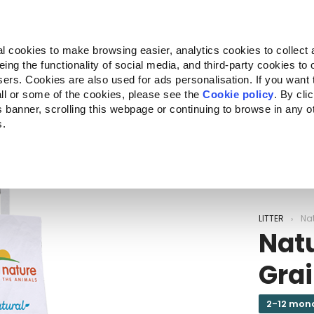
Almo Nature
Fondazione Capellino
REcommunity
l cookies to make browsing easier, analytics cookies to collect 
ng the functionality of social media, and third-party cookies to o
kte
Companion for Life
Ausschreibung
Über uns
sers. Cookies are also used for ads personalisation. If you want
ll or some of the cookies, please see the
Cookie policy
. By cli
is banner, scrolling this webpage or continuing to browse in any 
s.
c to your location.
LITTER
Nat
Natu
Grai
2-12 mon