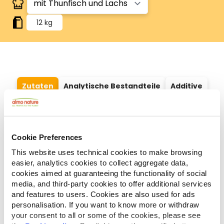
12 kg
Zutaten
Analytische Bestandteile
Additive
Fleisch und tierische Nebenerzeugnisse 39,2%,
Getreide* (Reis* 4%), Fisch und
Fischnebenerzeugnisse (getrockneter Thunfisch**
Cookie Preferences
8%, getrockneter Lachs** 8%), Öle und Fette
This website uses technical cookies to make browsing
(Hühnerfett 5%), pflanzliche Nebenerzeugnisse
easier, analytics cookies to collect aggregate data,
(Zellulose* 0,5%, Inulin aus Zichorie, eine Quelle von
cookies aimed at guaranteeing the functionality of social
FOS-0,1%), Hefen, Mineralstoffe. *Natürliche
media, and third-party cookies to offer additional services
Inhaltsstoffe. **Natürliche Quelle von Omega-3.
and features to users. Cookies are also used for ads
personalisation. If you want to know more or withdraw
your consent to all or some of the cookies, please see