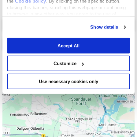
the
Cookie policy
. By clicking on the specific button,
closing this banner, scrolling this webpage or continuing
to browse in any other way, you agree to the use of
Select a tab
cookies.
Show details
Accept All
Liste
Karte
Customize
Use necessary cookies only