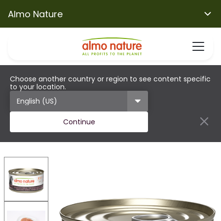
Almo Nature
Choose another country or region to see content specific
to your location.
Continue