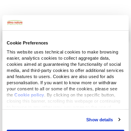
Select a tab
Cookie Preferences
This website uses technical cookies to make browsing
easier, analytics cookies to collect aggregate data,
cookies aimed at guaranteeing the functionality of social
Liste
Karte
media, and third-party cookies to offer additional services
and features to users. Cookies are also used for ads
personalisation. If you want to know more or withdraw
your consent to all or some of the cookies, please see
the
Cookie policy
. By clicking on the specific button,
closing this banner, scrolling this webpage or continuing
to browse in any other way, you agree to the use of
cookies.
Show details