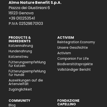
Almo Nature Benefit S.p.A.
Piazza dei Giustiniani 6
16123 Genova
+39 010253541
P.IVA 02529870103
PRODUCTS &
ACTIVISM
INGREDIENTS
Reintegration Economy
Katzennahrung
Unsere Geschichte
Hundenahrung
Activism
Katzenstreu
Companion For Life
Fütterungsempfehlung
Biodiversitätsprojekte
für Katzen
Vollständiger Bericht
Fütterungsempfehlung
für Hunde
Auswirkungen auf die
Artenvielfalt
Zugänglichkeit
COMMUNITY
FONDAZIONE
CAPELLINO
Blog