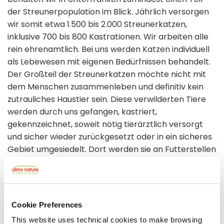
der Streunerpopulation im Blick. Jährlich versorgen
wir somit etwa 1.500 bis 2.000 Streunerkatzen,
inklusive 700 bis 800 Kastrationen. Wir arbeiten alle
rein ehrenamtlich. Bei uns werden Katzen individuell
als Lebewesen mit eigenen Bedürfnissen behandelt.
Der Großteil der Streunerkatzen möchte nicht mit
dem Menschen zusammenleben und definitiv kein
zutrauliches Haustier sein. Diese verwilderten Tiere
werden durch uns gefangen, kastriert,
gekennzeichnet, soweit nötig tierärztlich versorgt
und sicher wieder zurückgesetzt oder in ein sicheres
Gebiet umgesiedelt. Dort werden sie an Futterstellen
unterstützt und beobachtet. Einige der
Streunerkatzen nehmen wir über private
Pflegestellen auf, zum Beispiel Flaschenkitten,
Jungtiere oder ehemalige Streuner, die deutlich
Cookie Preferences
zeigen, dass sie die Straße hinter sich lassen
This website uses technical cookies to make browsing