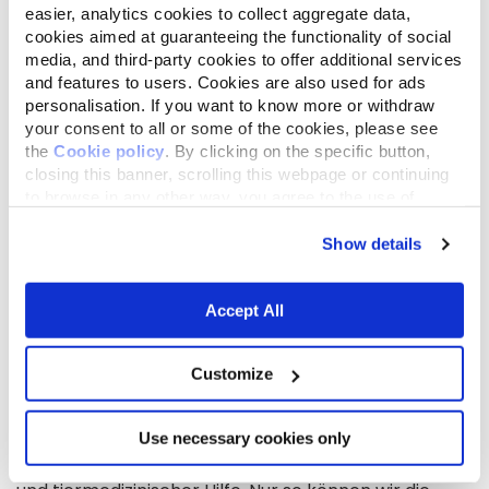
möchten. Diese Pflegekatzen vermitteln wir nach
easier, analytics cookies to collect aggregate data,
Genesung und Sozialisierung in das jeweils individuell
cookies aimed at guaranteeing the functionality of social
passende Zuhause. Des Weiteren haben wir einige
media, and third-party cookies to offer additional services
Dauergäste, die nur schwer oder gar nicht
and features to users. Cookies are also used for ads
personalisation. If you want to know more or withdraw
vermittelbar sind. Diese sehr scheuen und kranken
your consent to all or some of the cookies, please see
oder sehr alten Katzen dürfen unter stetiger
the
Cookie policy
. By clicking on the specific button,
tierärztlicher Abschätzung als Patenkatzen auf
closing this banner, scrolling this webpage or continuing
Dauerpflegestellen ihr Leben genießen. Zentral ist
to browse in any other way, you agree to the use of
bei uns auch die aufklärende und politische Arbeit,
cookies.
um nachhaltig Verbesserungen zu bewirken,
Show details
beispielsweise in Form der Katzenschutzverordnung.
Unsere Arbeit kostet viel Zeit, Nerven und vor allem
Accept All
Geld. Wir sind dringend auf finanzielle Hilfe
angewiesen.
Customize
WICHTIGSTE ZU ERWARTENDE ERGEBNISSE
Wir hoffen auf finanzielle Hilfe für die weitere
Use necessary cookies only
Kastrationsarbeit sowie die Versorgung mit Futter