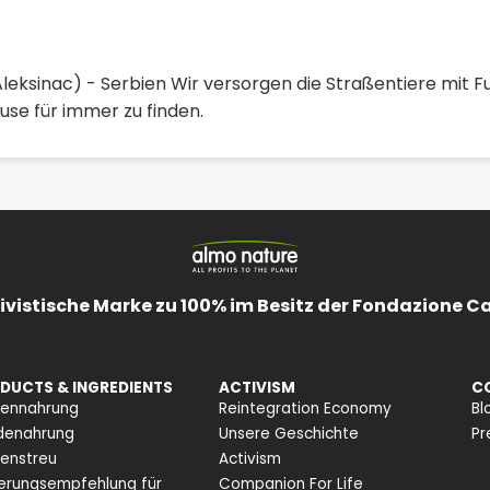
Aleksinac) - Serbien Wir versorgen die Straßentiere mit Fut
ause für immer zu finden.
ivistische Marke zu 100% im Besitz der Fondazione C
DUCTS & INGREDIENTS
ACTIVISM
C
zennahrung
Reintegration Economy
Bl
denahrung
Unsere Geschichte
Pr
enstreu
Activism
erungsempfehlung für
Companion For Life