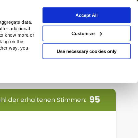
Accept All
aggregate data,
ffer additional
Bezugsquellen
Customize
 to know more or
cking on the
other way, you
Use necessary cookies only
Continue
95
l der erhaltenen Stimmen: