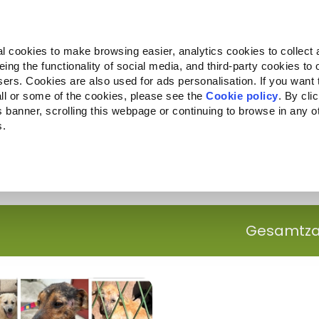
Almo Nature
Fondazione Capellino
REcommunity
l cookies to make browsing easier, analytics cookies to collect 
ng the functionality of social media, and third-party cookies to o
kte
Companion for Life
Ausschreibung
Über uns
sers. Cookies are also used for ads personalisation. If you want
ll or some of the cookies, please see the
Cookie policy
. By cli
is banner, scrolling this webpage or continuing to browse in any 
s.
c to your location.
Gesamtzah