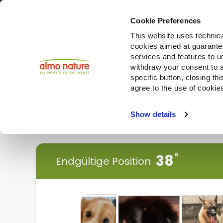
Cookie Preferences
This website uses technica
cookies aimed at guaranteei
Produ
services and features to u
withdraw your consent to a
specific button, closing th
agree to the use of cookie
Choose another country or region to see content specifi
Show details
< Zurück
38
Endgültige Position