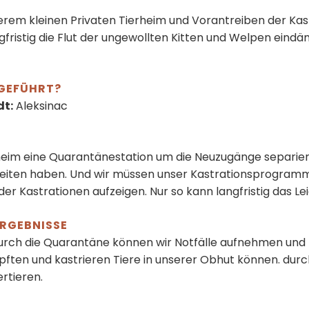
erem kleinen Privaten Tierheim und Vorantreiben der Ka
ngfristig die Flut der ungewollten Kitten und Welpen eind
GEFÜHRT?
dt:
Aleksinac
rheim eine Quarantänestation um die Neuzugänge separiere
eiten haben. Und wir müssen unser Kastrationsprogramm 
 der Kastrationen aufzeigen. Nur so kann langfristig das
RGEBNISSE
Durch die Quarantäne können wir Notfälle aufnehmen und m
pften und kastrieren Tiere in unserer Obhut können. dur
rtieren.