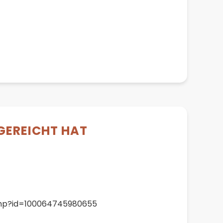
GEREICHT HAT
.php?id=100064745980655