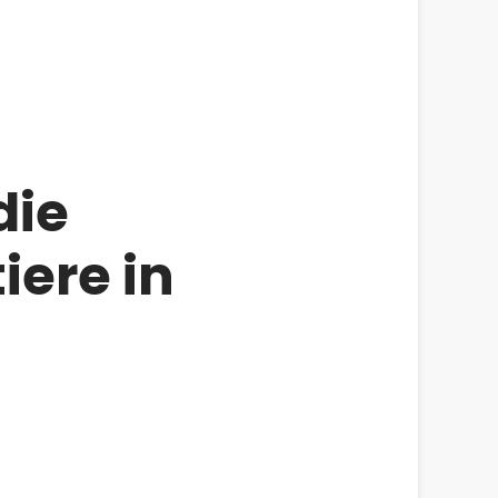
die
iere in