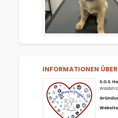
INFORMATIONEN ÜBER 
S.O.S. H
Waldstra
Gründu
Website