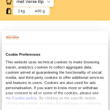
2 kg
400 g
Vers vlees/ verse vis
Bevat vers vlees of vis voor een geweldige smaak.
Cookie Preferences
Analytische
Ingrediënten
Additieven
bestanddelen
This website uses technical cookies to make browsing
easier, analytics cookies to collect aggregate data,
cookies aimed at guaranteeing the functionality of social
Verse kip 26%, maïs*, gedehydrateerde
media, and third-party cookies to offer additional services
varkenseiwitten 13,4%, maïseiwitten*, aardappelen,
and features to users. Cookies are also used for ads
kippenvet, Gehydrolyseerde dierlijke eiwitten,
personalisation. If you want to know more or withdraw
mineralen, gist, zalmolie**, glucosamine
your consent to all or some of the cookies, please see
0,125%. *Zonder-GGO. **Natuurlijke bron van omega
the
Cookie policy
. By clicking on the specific button,
3.
closing this banner, scrolling this webpage or continuing
to browse in any other way, you agree to the use of