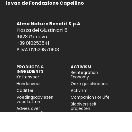
is van de Fondazione Capellino
Almo Nature Benefit S.p.A.
Piazza dei Giustiniani 6
16123 Genova
+39 010253541
P.IVA 02529870103
PRODUCTS &
ACTIVISM
INGREDIENTS
Reintegration
Kattenvoer
Economy
Hondenvoer
Onze geschiedenis
Catlitter
Activism
Voedingsadviezen
Companion For Life
voor katten
Biodiversiteit
Advies over
projecten
hondenvoeding
Volledig rapport
Impact op de
biodiversiteit
Toegankelijkheid