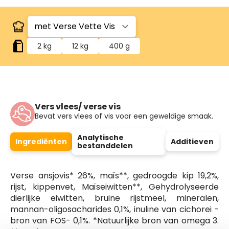
2 kg
12 kg
400 g
Vers vlees/ verse vis
Bevat vers vlees of vis voor een geweldige smaak.
Analytische
Ingrediënten
Additieven
bestanddelen
Verse ansjovis* 26%, maïs**, gedroogde kip 19,2%,
rijst, kippenvet, Maïseiwitten**, Gehydrolyseerde
dierlijke eiwitten, bruine rijstmeel, mineralen,
mannan-oligosacharides 0,1%, inuline van cichorei -
bron van FOS- 0,1%. *Natuurlijke bron van omega 3.