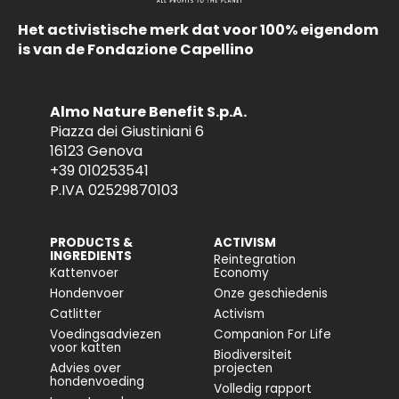
Het activistische merk dat voor 100% eigendom
is van de Fondazione Capellino
Almo Nature Benefit S.p.A.
Piazza dei Giustiniani 6
16123 Genova
+39 010253541
P.IVA 02529870103
PRODUCTS &
ACTIVISM
INGREDIENTS
Reintegration
Kattenvoer
Economy
Hondenvoer
Onze geschiedenis
Catlitter
Activism
Voedingsadviezen
Companion For Life
voor katten
Biodiversiteit
Advies over
projecten
hondenvoeding
Volledig rapport