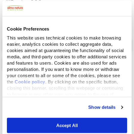
**Zonder-GGO.
Cookie Preferences
This website uses technical cookies to make browsing
Select a tab
easier, analytics cookies to collect aggregate data,
cookies aimed at guaranteeing the functionality of social
media, and third-party cookies to offer additional services
and features to users. Cookies are also used for ads
personalisation. If you want to know more or withdraw
your consent to all or some of the cookies, please see
Lijst
Kaart
the
Cookie policy
. By clicking on the specific button,
closing this banner, scrolling this webpage or continuing
to browse in any other way, you agree to the use of
cookies.
Show details
Accept All