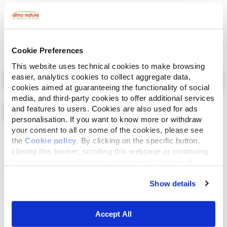
Kipfilet 50%, kippenbouillon 47%, rijst 3%.
Cookie Preferences
This website uses technical cookies to make browsing
Select a tab
easier, analytics cookies to collect aggregate data,
cookies aimed at guaranteeing the functionality of social
media, and third-party cookies to offer additional services
and features to users. Cookies are also used for ads
personalisation. If you want to know more or withdraw
your consent to all or some of the cookies, please see
Lijst
Kaart
the
Cookie policy
. By clicking on the specific button,
closing this banner, scrolling this webpage or continuing
to browse in any other way, you agree to the use of
cookies.
Show details
Accept All