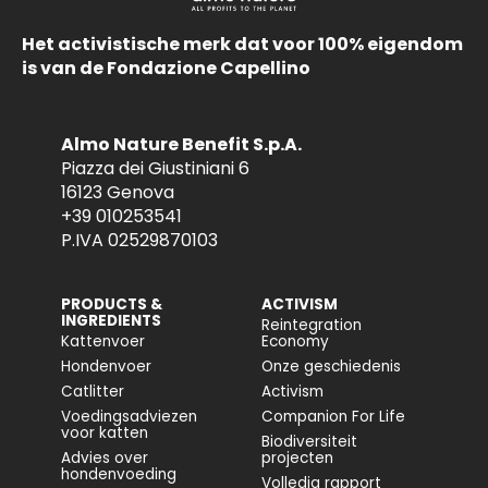
Het activistische merk dat voor 100% eigendom
is van de Fondazione Capellino
Almo Nature Benefit S.p.A.
Piazza dei Giustiniani 6
16123 Genova
+39 010253541
P.IVA 02529870103
PRODUCTS &
ACTIVISM
INGREDIENTS
Reintegration
Kattenvoer
Economy
Hondenvoer
Onze geschiedenis
Catlitter
Activism
Voedingsadviezen
Companion For Life
voor katten
Biodiversiteit
Advies over
projecten
hondenvoeding
Volledig rapport