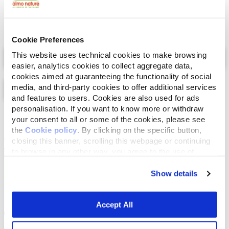
Cookie Preferences
Select a tab
This website uses technical cookies to make browsing
easier, analytics cookies to collect aggregate data,
cookies aimed at guaranteeing the functionality of social
media, and third-party cookies to offer additional services
and features to users. Cookies are also used for ads
personalisation. If you want to know more or withdraw
Lijst
Kaart
your consent to all or some of the cookies, please see
the
Cookie policy
. By clicking on the specific button,
closing this banner, scrolling this webpage or continuing
to browse in any other way, you agree to the use of
cookies.
Show details
Accept All