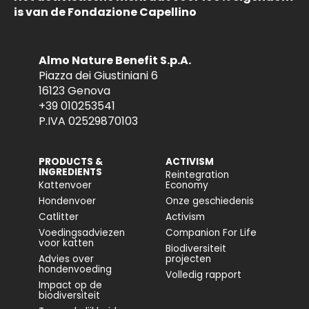
is van de Fondazione Capellino
Almo Nature Benefit S.p.A.
Piazza dei Giustiniani 6
16123 Genova
+39 010253541
P.IVA 02529870103
PRODUCTS &
ACTIVISM
INGREDIENTS
Reintegration
Kattenvoer
Economy
Hondenvoer
Onze geschiedenis
Catlitter
Activism
Voedingsadviezen
Companion For Life
voor katten
Biodiversiteit
Advies over
projecten
hondenvoeding
Volledig rapport
Impact op de
biodiversiteit