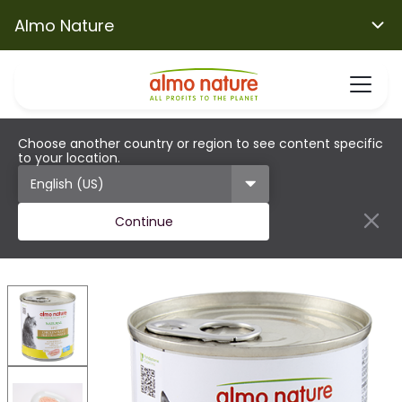
Almo Nature
Choose another country or region to see content specific
to your location.
Continue