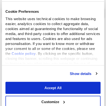
Select a tab
Cookie Preferences
This website uses technical cookies to make browsing
easier, analytics cookies to collect aggregate data,
cookies aimed at guaranteeing the functionality of social
media, and third-party cookies to offer additional services
and features to users. Cookies are also used for ads
Lijst
Kaart
personalisation. If you want to know more or withdraw
your consent to all or some of the cookies, please see
the
Cookie policy
. By clicking on the specific button,
closing this banner, scrolling this webpage or continuing
to browse in any other way, you agree to the use of
cookies.
Show details
Accept All
Customize