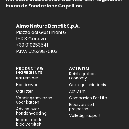
is van de Fondazione Capellino
Almo Nature Benefit S.p.A.
Piazza dei Giustiniani 6
16123 Genova
+39 010253541
P.IVA 02529870103
PRODUCTS &
ACTIVISM
INGREDIENTS
Reintegration
Kattenvoer
Economy
Hondenvoer
Onze geschiedenis
Catlitter
Activism
Voedingsadviezen
Companion For Life
voor katten
Biodiversiteit
Advies over
projecten
hondenvoeding
Volledig rapport
Impact op de
biodiversiteit