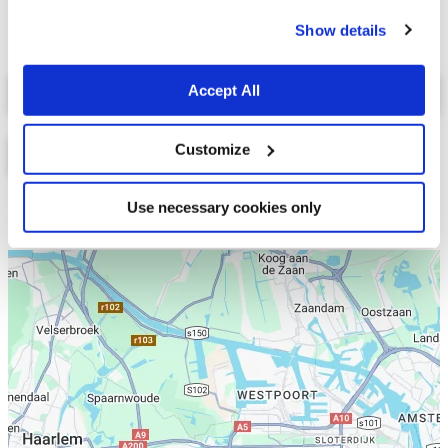
cookies.
Show details
Select a tab
Accept All
Customize
Use necessary cookies only
Lijst
Kaart