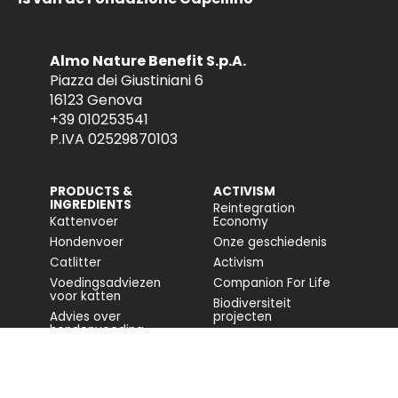
Almo Nature Benefit S.p.A.
Piazza dei Giustiniani 6
16123 Genova
+39 010253541
P.IVA 02529870103
PRODUCTS &
ACTIVISM
INGREDIENTS
Reintegration
Kattenvoer
Economy
Hondenvoer
Onze geschiedenis
Catlitter
Activism
Voedingsadviezen
Companion For Life
voor katten
Biodiversiteit
Advies over
projecten
hondenvoeding
Volledig rapport
Impact op de
biodiversiteit
Toegankelijkheid