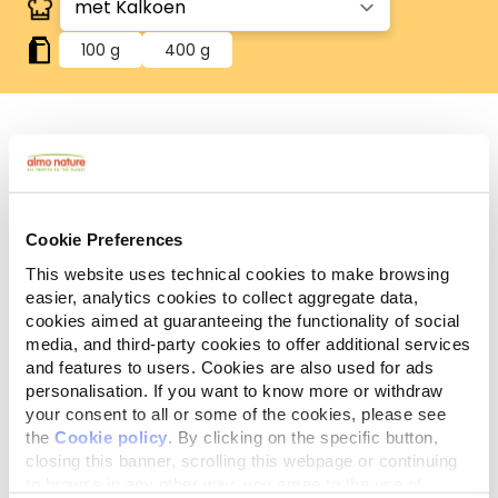
100 g
400 g
Glutenvrij
Glutenvrije recepten.
Graanvrij
Cookie Preferences
Recepten zonder toegevoegde granen. Ideaal voor
This website uses technical cookies to make browsing
diegenen die op zoek zijn naar een product zonder
easier, analytics cookies to collect aggregate data,
toegevoegde granen.
cookies aimed at guaranteeing the functionality of social
Analytische
Ingrediënten
Additieven
media, and third-party cookies to offer additional services
bestanddelen
and features to users. Cookies are also used for ads
personalisation. If you want to know more or withdraw
Vlees en dierlijke bijprodukten* 60% (kalkoen* 4%),
your consent to all or some of the cookies, please see
the
Cookie policy
. By clicking on the specific button,
mineralen. *Natuurlijke ingrediënten.
closing this banner, scrolling this webpage or continuing
to browse in any other way, you agree to the use of