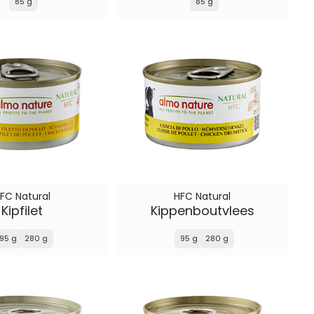
85 g
85 g
FC Natural
HFC Natural
Kipfilet
Kippenboutvlees
95 g
280 g
95 g
280 g