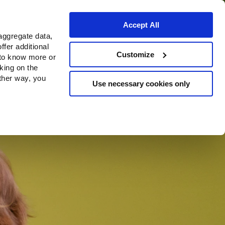
Accept All
aggregate data,
ffer additional
ns
Waar te koop
Customize
 to know more or
cking on the
other way, you
Use necessary cookies only
Continue