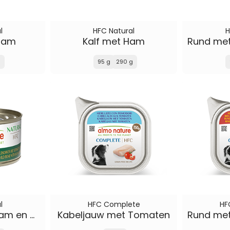
l
HFC Natural
H
Ham
Kalf met Ham
g
95 g
290 g
l
HFC Complete
HF
Wild Zwijn met Ham en Wilde Bessen
Kabeljauw met Tomaten