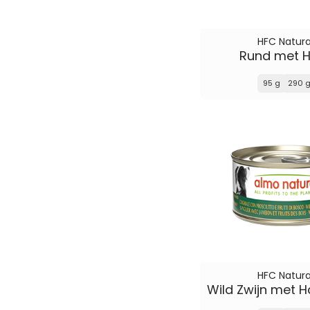
HFC Natura
Rund met 
95 g
290 
HFC Natura