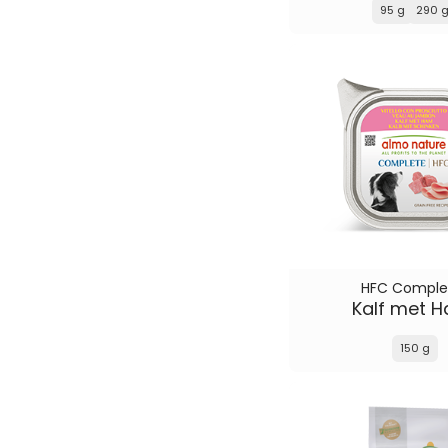
95 g
290 
HFC Comple
Kalf met 
150 g