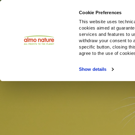
Cookie Preferences
This website uses technica
cookies aimed at guaranteei
Producten
services and features to u
withdraw your consent to a
specific button, closing th
agree to the use of cookie
Choose another country or region to see content specifi
Show details