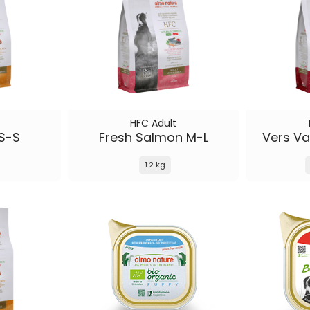
HFC Adult
XS-S
Fresh Salmon M-L
Vers Va
1.2 kg