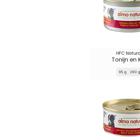
HFC Natura
Tonijn en 
95 g
290 