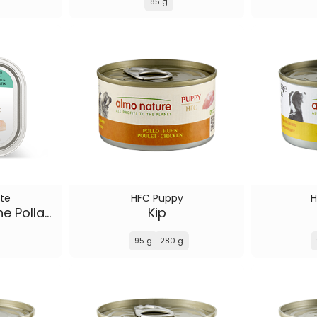
85 g
te
HFC Puppy
H
Noord-Atlantische Pollachius
Kip
95 g
280 g