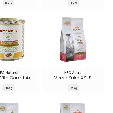
150 g
150 g
FC Natural
HFC Adult
Chicken With Carrot And Rice
Verse Zalm XS-S
280 g
1.2 kg