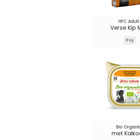
HFC Adult
Verse Kip 
8 kg
Bio Organi
met Kalko