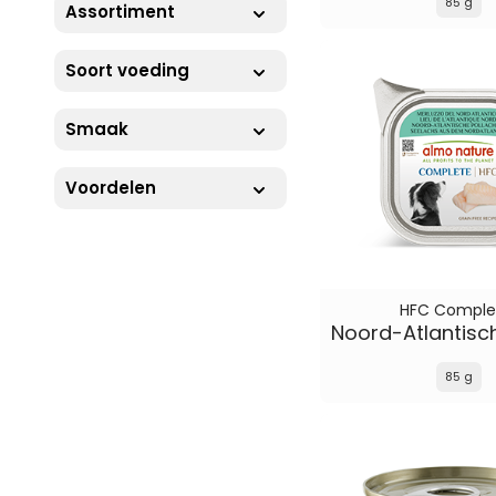
85 g
Assortiment
Soort voeding
Smaak
Voordelen
HFC Comple
85 g