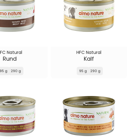
FC Natural
HFC Natural
Rund
Kalf
95 g
290 g
95 g
290 g