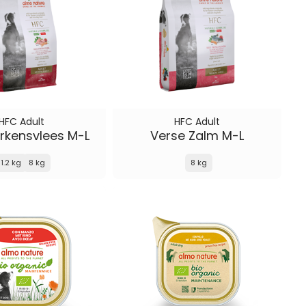
HFC Adult
HFC Adult
rkensvlees M-L
Verse Zalm M-L
1.2 kg
8 kg
8 kg