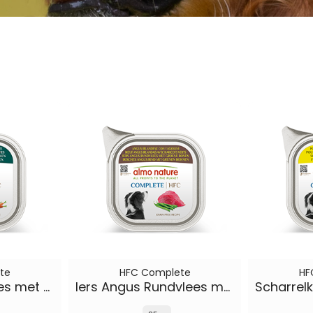
te
HFC Complete
HF
Ijslands Lamsvlees met Wortelen
Iers Angus Rundvlees met Groene Bonen