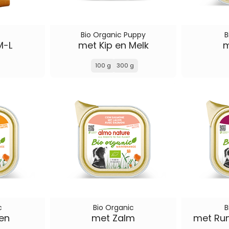
Bio Organic Puppy
B
M-L
met Kip en Melk
m
100 g
300 g
c
Bio Organic
B
en
met Zalm
met Ru