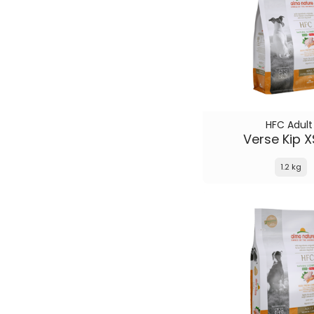
HFC Adult
Verse Kip 
1.2 kg