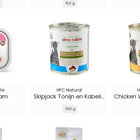
g
150 g
te
HFC Natural
H
Ham
Skipjack Tonijn en Kabelijauw
290 g