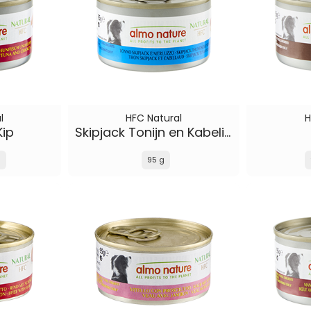
l
HFC Natural
H
Kip
Skipjack Tonijn en Kabelijauw
g
95 g