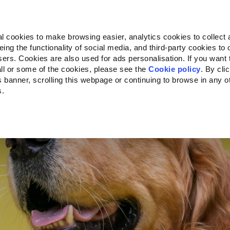
Almo Nature
Fondazione Capellino
REcommunity
l cookies to make browsing easier, analytics cookies to collect 
ng the functionality of social media, and third-party cookies to o
Companion for Life
Oproep voor projecten
Over o
sers. Cookies are also used for ads personalisation. If you want
ll or some of the cookies, please see the
Cookie policy
. By cli
is banner, scrolling this webpage or continuing to browse in any 
s.
c to your location.