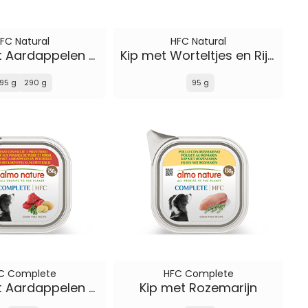
FC Natural
HFC Natural
Rund met Aardappelen en Erwten
Kip met Worteltjes en Rijst
95 g
290 g
95 g
C Complete
HFC Complete
Rund met Aardappelen en Peterselie
Kip met Rozemarijn