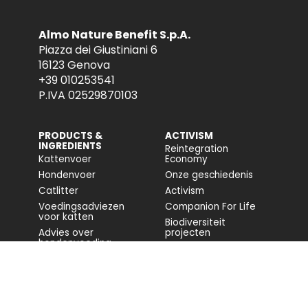
Almo Nature Benefit S.p.A.
Piazza dei Giustiniani 6
16123 Genova
+39 010253541
P.IVA 02529870103
PRODUCTS &
ACTIVISM
INGREDIENTS
Reintegration
Kattenvoer
Economy
Hondenvoer
Onze geschiedenis
Catlitter
Activism
Voedingsadviezen
Companion For Life
voor katten
Biodiversiteit
Advies over
projecten
hondenvoeding
Volledig rapport
Impact op de
biodiversiteit
Toegankelijkheid