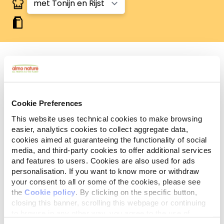
Analytische
Ingrediënten
Additieven
bestanddelen
Cookie Preferences
This website uses technical cookies to make browsing
Vlees en dierlijke bijprodukten 41%, granen* (rijst*
easier, analytics cookies to collect aggregate data,
4%), vis en -bijprodukten (gedroogde tonijn** 12%),
cookies aimed at guaranteeing the functionality of social
oliën en vetten (zalmolie** 0,5%), plantaardige
media, and third-party cookies to offer additional services
bijprodukten (bietenpulp* 1%, inuline van cichorei -
and features to users. Cookies are also used for ads
bron van FOS- 0,1%), gist, glucosamine 0,01%,
personalisation. If you want to know more or withdraw
chondroïtinesulfaat 0,01%. *Natuurlijke ingrediënten.
your consent to all or some of the cookies, please see
**Natuurlijke bron van omega 3.
the
Cookie policy
. By clicking on the specific button,
closing this banner, scrolling this webpage or continuing
to browse in any other way, you agree to the use of
cookies.