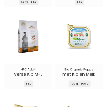
1.2 kg
8 kg
8 kg
HFC Adult
Bio Organic Puppy
Verse Kip M-L
met Kip en Melk
8 kg
100 g
300 g