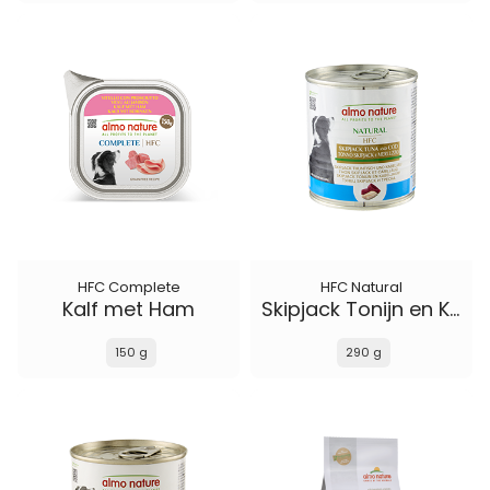
HFC Complete
HFC Natural
Kalf met Ham
Skipjack Tonijn en Kabelijauw
150 g
290 g