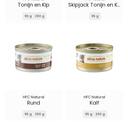
Tonijn en Kip
Skipjack Tonijn en Kabelijauw
95 g
290 g
95 g
HFC Natural
HFC Natural
Rund
Kalf
95 g
290 g
95 g
290 g