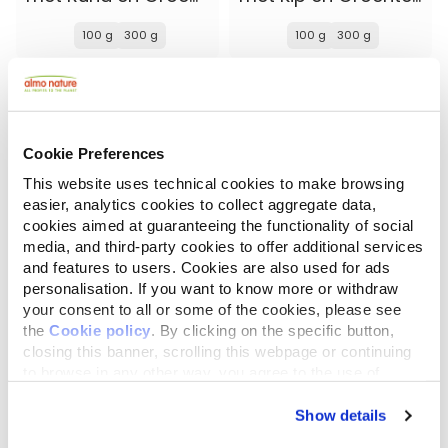
100 g
300 g
100 g
300 g
Cookie Preferences
This website uses technical cookies to make browsing
easier, analytics cookies to collect aggregate data,
cookies aimed at guaranteeing the functionality of social
media, and third-party cookies to offer additional services
and features to users. Cookies are also used for ads
personalisation. If you want to know more or withdraw
your consent to all or some of the cookies, please see
Bio Organic
Almo Nature Puppy
the
Cookie policy
. By clicking on the specific button,
met Kip en Aardappelen
met Verse Kip XS-S
closing this banner, scrolling this webpage or continuing
to browse in any other way, you agree to the use of
300 g
2 kg
cookies.
Show details