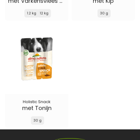
met Varkensvlees en Rijst
met Kip
1.2 kg
12 kg
30 g
Holistic Snack
met Tonijn
30 g