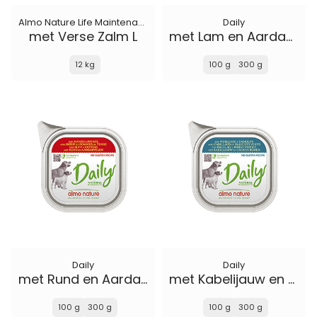
Almo Nature Life Maintenance
Daily
met Verse Zalm L
met Lam en Aardappelen
12 kg
100 g
300 g
Daily
Daily
met Rund en Aardappelen
met Kabelijauw en Groene Bonen
100 g
300 g
100 g
300 g