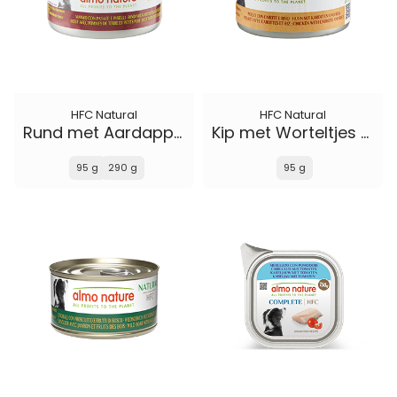
HFC Natural
HFC Natural
Rund met Aardappelen en Erwten
Kip met Worteltjes en Rijst
95 g
290 g
95 g