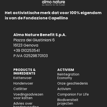
Het activistische merk dat voor 100% eigendom
is van de Fondazione Capellino
Almo Nature Benefit S.p.A.
Piazza dei Giustiniani 6
16123 Genova
+39 010253541
P.IVA 02529870103
PRODUCTS &
ACTIVISM
INGREDIENTS
Reintegration
Kattenvoer
Economy
Hondenvoer
Onze geschiedenis
Catlitter
Activism
Voedingsadviezen
Companion For Life
voor katten
Biodiversiteit
Advies over
projecten