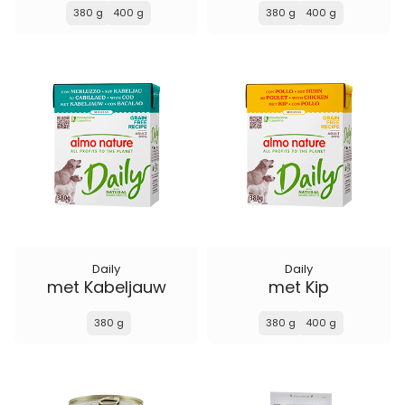
380 g
400 g
380 g
400 g
Daily
Daily
met Kabeljauw
met Kip
380 g
380 g
400 g