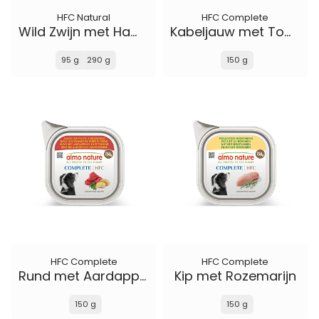
HFC Natural
HFC Complete
Wild Zwijn met Ham en Wilde Bessen
Kabeljauw met Tomaten
95 g
290 g
150 g
HFC Complete
HFC Complete
Rund met Aardappelen en Peterselie
Kip met Rozemarijn
150 g
150 g