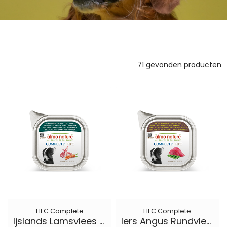
71 gevonden producten
HFC Complete
HFC Complete
Ijslands Lamsvlees met Wortelen
Iers Angus Rundvlees met Groene Bonen