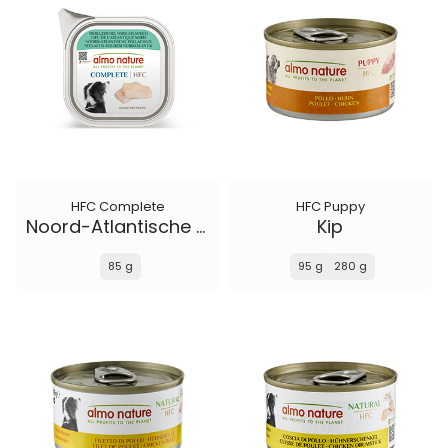
HFC Complete
HFC Puppy
Noord-Atlantische Pollachius
Kip
85 g
95 g
280 g