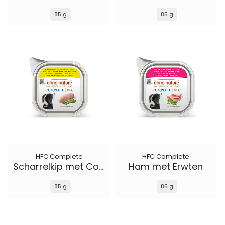
85 g
85 g
HFC Complete
HFC Complete
Scharrelkip met Courgette
Ham met Erwten
85 g
85 g