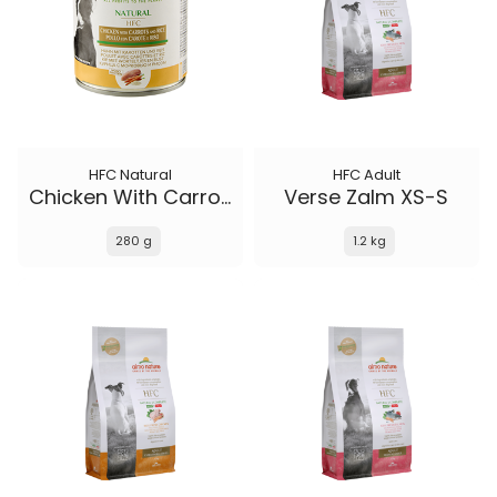
HFC Natural
HFC Adult
Chicken With Carrot And Rice
Verse Zalm XS-S
280 g
1.2 kg