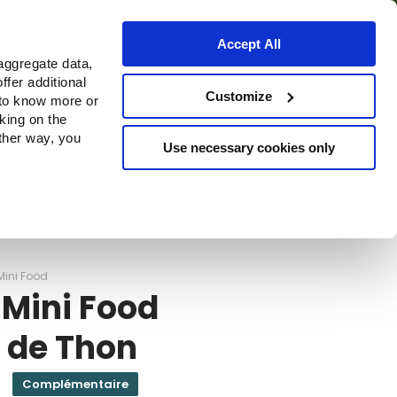
Accept All
aggregate data,
ffer additional
Où acheter
Customize
 to know more or
cking on the
other way, you
Use necessary cookies only
Continue
Mini Food
 Mini Food
t de Thon
Complémentaire