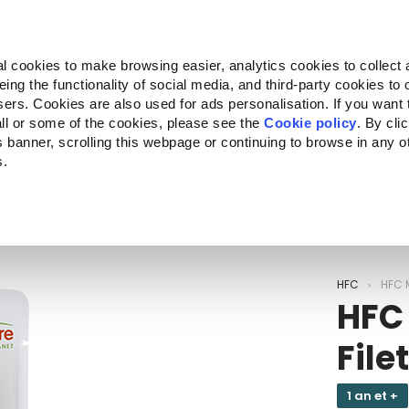
Almo Nature
Fondazione Capellino
REcommunity
l cookies to make browsing easier, analytics cookies to collect 
ng the functionality of social media, and third-party cookies to o
ts
Companion for Life
L'appel à projets
La marque
sers. Cookies are also used for ads personalisation. If you want
ll or some of the cookies, please see the
Cookie policy
. By cli
is banner, scrolling this webpage or continuing to browse in any 
s.
c to your location.
HFC
HFC 
HFC
File
1 an et +