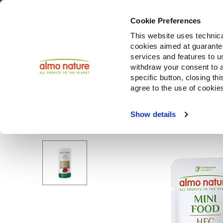
Cookie Preferences
This website uses technica
cookies aimed at guaranteei
Produi
services and features to u
withdraw your consent to a
specific button, closing th
agree to the use of cookie
Choose another country or region to see content specifi
Show details