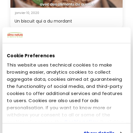
janvier 10, 2020
Un biscuit qui a du mordant
Cookie Preferences
This website uses technical cookies to make
browsing easier, analytics cookies to collect
aggregate data, cookies aimed at guaranteeing
the functionality of social media, and third-party
cookies to offer additional services and features
to users. Cookies are also used for ads
personalisation. If you want to know more or
mai 17, 2013
withdraw your consent to all or some of the
RAW PACK
cookies, please see the
Cookie policy
. By clicking
on the specific button, closing this banner,