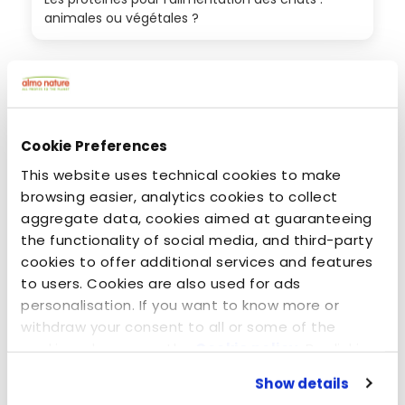
animales ou végétales ?
Cookie Preferences
This website uses technical cookies to make
browsing easier, analytics cookies to collect
aggregate data, cookies aimed at guaranteeing
the functionality of social media, and third-party
cookies to offer additional services and features
to users. Cookies are also used for ads
juillet 8, 2014
personalisation. If you want to know more or
Le seul qui puisse le consoler - Mr. Tin & Almo
withdraw your consent to all or some of the
Nature Legend
cookies, please see the
Cookie policy
. By clicking
on the specific button, closing this banner,
Show details
scrolling this webpage or continuing to browse in