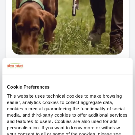
Veranstaltung
Cookie Preferences
Der Schutz von Hunden und Katzen
im EU-Recht
This website uses technical cookies to make browsing
easier, analytics cookies to collect aggregate data,
Begleiter fürs Leben: vom Besitz zur
cookies aimed at guaranteeing the functionality of social
Verantwortung
media, and third-party cookies to offer additional services
and features to users. Cookies are also used for ads
personalisation. If you want to know more or withdraw
your consent to all or some of the cookies, please see