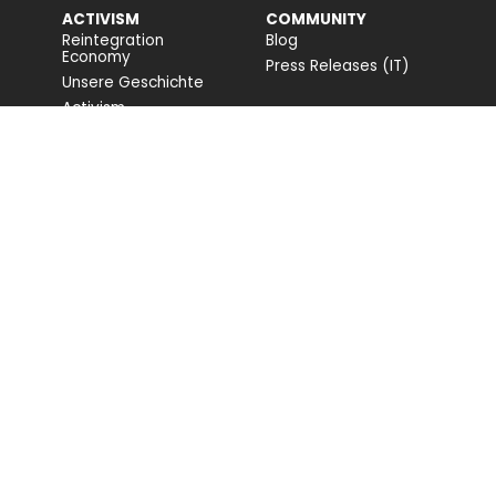
ACTIVISM
COMMUNITY
Reintegration
Blog
Economy
Press Releases (IT)
Unsere Geschichte
Activism
Companion For Life
Biodiversitätsprojekte
Vollständiger Bericht
FONDAZIONE CAPELLINO
Website
PROFESSIONAL AREA
Login
Registration
REDE MIT UNS
Kontaktiere uns
Geschäft in deiner Nähe
Jobs