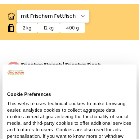
2 kg
12 kg
400 g
Frisches Fleisch/ Frischer Fisch
Enthält frisches Fleisch oder Fisch für eine hohe
Schmackhaftigkeit
Zutaten
Analytische Bestandteile
Additive
Cookie Preferences
Frische Sardellen* 26%, Mais**, getrocknetes Huhn
This website uses technical cookies to make browsing
19,2%, Reis, Hühnerfett, Maisproteine**, hydrolysierte
easier, analytics cookies to collect aggregate data,
Tierproteine, Vollkornreismehl, Mineralstoffe,
cookies aimed at guaranteeing the functionality of social
Mannan-Oligosaccharide 0,1%, Inulin aus Zichorie -
media, and third-party cookies to offer additional services
and features to users. Cookies are also used for ads
Quelle von FOS- 0,1%. *Natürliche Quelle von
personalisation. If you want to know more or withdraw
Omega-3. **No GMO.