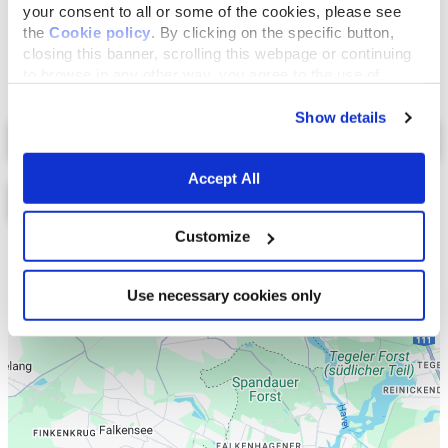
your consent to all or some of the cookies, please see
the
Cookie policy
. By clicking on the specific button,
closing this banner, scrolling this webpage or continuing
to browse in any other way, you agree to the use of
cookies.
Show details
Select a tab
Accept All
Customize
Liste
Karte
Use necessary cookies only