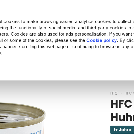
Almo Nature
Fondazione Capellino
REcommunity
l cookies to make browsing easier, analytics cookies to collect 
ng the functionality of social media, and third-party cookies to o
kte
Companion for Life
Ausschreibung
Über uns
sers. Cookies are also used for ads personalisation. If you want
ll or some of the cookies, please see the
Cookie policy
. By cli
is banner, scrolling this webpage or continuing to browse in any 
s.
c to your location.
HFC
HFC 
HFC
Huh
1+ Jahre