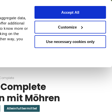
Accept All
aggregate data,
ffer additional
Bezugsquellen
Customize
 to know more or
cking on the
other way, you
Use necessary cookies only
Continue
Complete
 Complete
n mit Möhren
Alleinfuttermittel