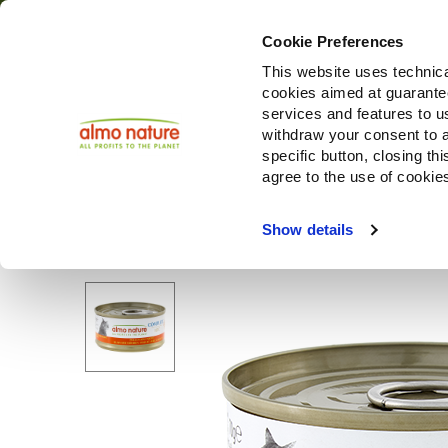
Cookie Preferences
This website uses technica
cookies aimed at guaranteei
Produ
services and features to u
withdraw your consent to a
specific button, closing th
agree to the use of cookie
Choose another country or region to see content specifi
Show details