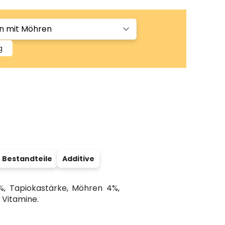
g
 Bestandteile
Additive
, Tapiokastärke, Möhren 4%,
 Vitamine.