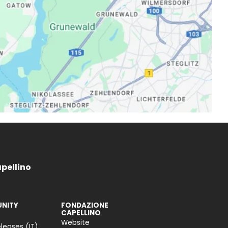
apellino
NITY
FONDAZIONE
CAPELLINO
Website
leases (IT)