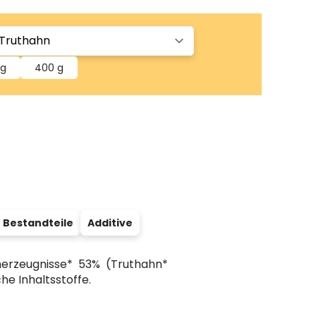
 g
400 g
 Bestandteile
Additive
nerzeugnisse* 53% (Truthahn*
che Inhaltsstoffe.