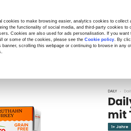
Almo Nature
Fondazione Capellino
REcommunity
l cookies to make browsing easier, analytics cookies to collect 
ng the functionality of social media, and third-party cookies to o
kte
Companion for Life
Ausschreibung
Über uns
sers. Cookies are also used for ads personalisation. If you want
ll or some of the cookies, please see the
Cookie policy
. By cli
is banner, scrolling this webpage or continuing to browse in any 
s.
c to your location.
DAILY
Dail
Dail
mit
1+ Jahre