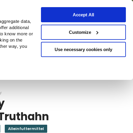
Accept All
aggregate data,
ffer additional
Bezugsquellen
Customize
 to know more or
cking on the
other way, you
Use necessary cookies only
Continue
y
y
 Truthahn
Alleinfuttermittel