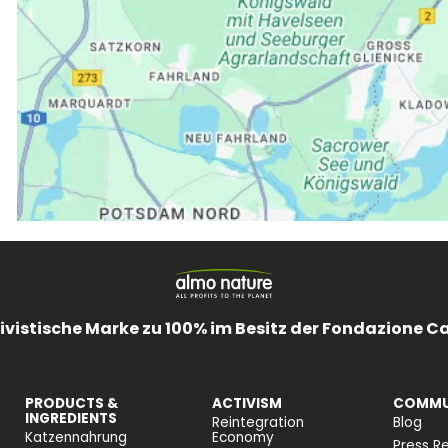
ivistische Marke zu 100% im Besitz der Fondazione C
PRODUCTS &
ACTIVISM
COMMU
INGREDIENTS
Reintegration
Blog
Katzennahrung
Economy
Press Re