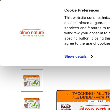
Cookie Preferences
This website uses technica
cookies aimed at guaranteei
Produ
services and features to u
withdraw your consent to a
specific button, closing th
agree to the use of cookie
Choose another country or region to see content specifi
Show details