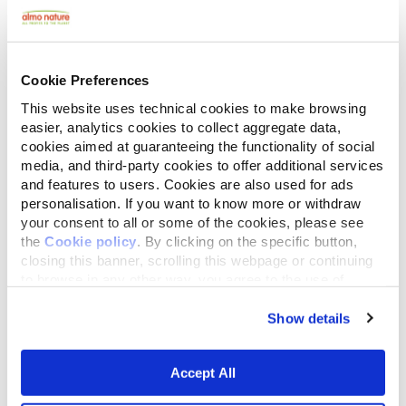
entorno con enriquecimiento ambiental. Control de
camadas no deseadas y consolidación de una red de
apoyo voluntaria y social comprometida con el
bienestar felino.
Cookie Preferences
This website uses technical cookies to make browsing
easier, analytics cookies to collect aggregate data,
Bilder- und Videogalerie
cookies aimed at guaranteeing the functionality of social
media, and third-party cookies to offer additional services
and features to users. Cookies are also used for ads
personalisation. If you want to know more or withdraw
your consent to all or some of the cookies, please see
the
Cookie policy
. By clicking on the specific button,
closing this banner, scrolling this webpage or continuing
to browse in any other way, you agree to the use of
cookies.
Show details
Accept All