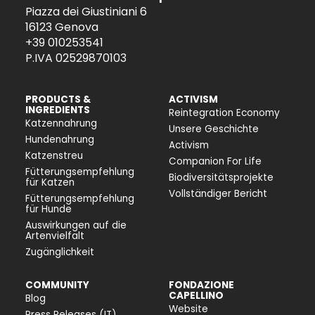
Piazza dei Giustiniani 6
16123 Genova
+39 010253541
P.IVA 02529870103
PRODUCTS &
ACTIVISM
INGREDIENTS
Reintegration Economy
Katzennahrung
Unsere Geschichte
Hundenahrung
Activism
Katzenstreu
Companion For Life
Fütterungsempfehlung
Biodiversitätsprojekte
für Katzen
Vollständiger Bericht
Fütterungsempfehlung
für Hunde
Auswirkungen auf die
Artenvielfalt
Zugänglichkeit
COMMUNITY
FONDAZIONE
CAPELLINO
Blog
Website
Press Releases (IT)