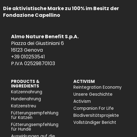
Die aktivistische Marke zu 100% im Besitz der
Fondazione Capellino
Almo Nature Benefit S.p.A.
Piazza dei Giustiniani 6
16123 Genova
+39 010253541
P.IVA 02529870103
PRODUCTS &
ACTIVISM
INGREDIENTS
Reintegration Economy
Katzennahrung
Unsere Geschichte
Hundenahrung
Activism
Katzenstreu
Companion For Life
Fütterungsempfehlung
Biodiversitätsprojekte
für Katzen
Vollständiger Bericht
Fütterungsempfehlung
für Hunde
Auswirkungen auf die