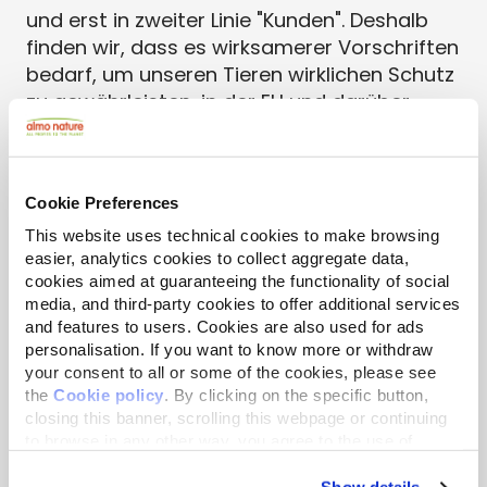
und erst in zweiter Linie "Kunden". Deshalb
finden wir, dass es wirksamerer Vorschriften
bedarf, um unseren Tieren wirklichen Schutz
zu gewährleisten, in der EU und darüber
hinaus. Gemeinsam mit allen, die diese
Vorstellungen teilen, setzen wir uns dafür
ein, Änderungen zur Verbesserung der
Cookie Preferences
vorgeschlagenen europäischen Verordnung
über das Wohlergehen von Hunden und
This website uses technical cookies to make browsing
easier, analytics cookies to collect aggregate data,
Katzen und deren Rückverfolgbarkeit
cookies aimed at guaranteeing the functionality of social
vorzuschlagen. Ziel ist es, Gesetze zu
media, and third-party cookies to offer additional services
erlassen, die genaue Verpflichtungen (für
and features to users. Cookies are also used for ads
Menschen) ab der Geburt von Hunden und
personalisation. If you want to know more or withdraw
Katzen festlegen und jeglichem Verhalten
your consent to all or some of the cookies, please see
the
Cookie policy
. By clicking on the specific button,
entgegenwirken, das ihre Besonderheit
closing this banner, scrolling this webpage or continuing
verletzt.
to browse in any other way, you agree to the use of
cookies.