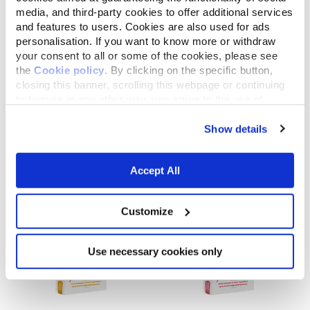
media, and third-party cookies to offer additional services
and features to users. Cookies are also used for ads
personalisation. If you want to know more or withdraw
your consent to all or some of the cookies, please see
the
Cookie policy
. By clicking on the specific button,
closing this banner, scrolling this webpage or continuing
to browse in any other way, you agree to the use of
Almo Nature Life Maintenance
Almo Nature Life Maintenance
cookies.
met Verse Lam L
met Vers Rund L
Show details
12 kg
12 kg
Accept All
Customize
Use necessary cookies only