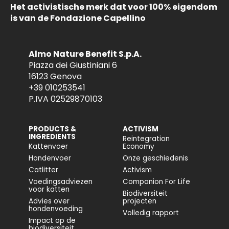
Het activistische merk dat voor 100% eigendom
is van de Fondazione Capellino
Almo Nature Benefit S.p.A.
Piazza dei Giustiniani 6
16123 Genova
+39 010253541
P.IVA 02529870103
PRODUCTS &
ACTIVISM
INGREDIENTS
Reintegration
Kattenvoer
Economy
Hondenvoer
Onze geschiedenis
Catlitter
Activism
Voedingsadviezen
Companion For Life
voor katten
Biodiversiteit
Advies over
projecten
hondenvoeding
Volledig rapport
Impact op de
biodiversiteit