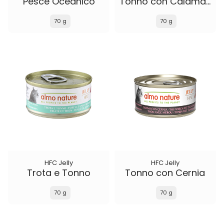
Pesce Oceanico
Tonno con Calamari
70 g
70 g
HFC Jelly
HFC Jelly
Trota e Tonno
Tonno con Cernia
70 g
70 g