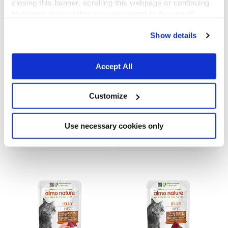
closing this banner, scrolling this webpage or continuing
to browse in any other way, you agree to the use of
cookies.
Show details
Accept All
Customize
HFC Jelly
HFC Jelly
Tonno con Acciughine
Filetto di Tonno con Gamberetti
Use necessary cookies only
55 g
55 g