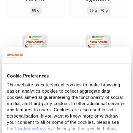
55 g
55 g
70 g
Cookie Preferences
This website uses technical cookies to make browsing
easier, analytics cookies to collect aggregate data,
HFC Jelly
HFC Jelly
cookies aimed at guaranteeing the functionality of social
Tonno con Sogliola
Tonno
media, and third-party cookies to offer additional services
and features to users. Cookies are also used for ads
55 g
55 g
70 g
150 g
personalisation. If you want to know more or withdraw
your consent to all or some of the cookies, please see
the
Cookie policy
. By clicking on the specific button,