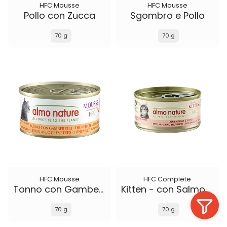
HFC Mousse
HFC Mousse
Pollo con Zucca
Sgombro e Pollo
70 g
70 g
HFC Mousse
HFC Complete
Tonno con Gamberetti
Kitten - con Salmone e Tonno
70 g
70 g