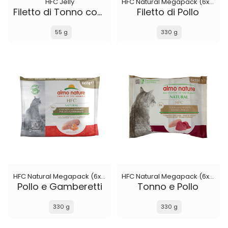
HFC Jelly
HFC Natural Megapack (6x55 g)
Filetto di Tonno con Aragosta
Filetto di Pollo
55 g
330 g
HFC Natural Megapack (6x55 g)
HFC Natural Megapack (6x55 g)
Pollo e Gamberetti
Tonno e Pollo
330 g
330 g