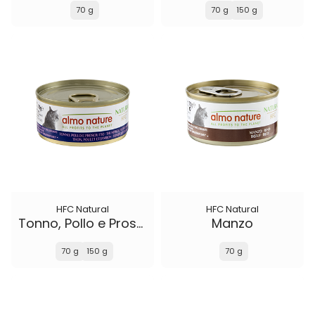
70 g
70 g
150 g
HFC Natural
HFC Natural
Tonno, Pollo e Prosciutto
Manzo
70 g
150 g
70 g