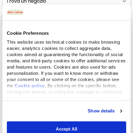
Cookie Preferences
Lista
Mappa
This website uses technical cookies to make browsing
easier, analytics cookies to collect aggregate data,
cookies aimed at guaranteeing the functionality of social
media, and third-party cookies to offer additional services
and features to users. Cookies are also used for ads
personalisation. If you want to know more or withdraw
your consent to all or some of the cookies, please see
the
Cookie policy
. By clicking on the specific button,
closing this banner, scrolling this webpage or continuing
to browse in any other way, you agree to the use of
cookies.
Show details
Accept All