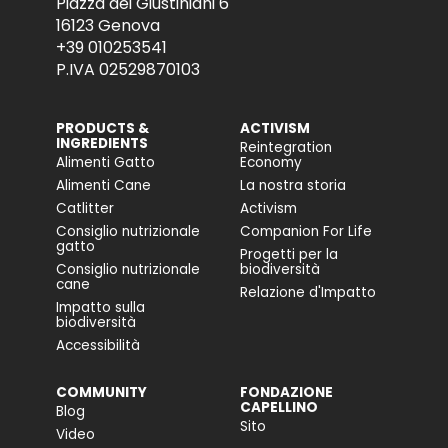
Piazza dei Giustiniani 6
16123 Genova
+39 010253541
P.IVA 02529870103
PRODUCTS &
ACTIVISM
INGREDIENTS
Reintegration
Alimenti Gatto
Economy
Alimenti Cane
La nostra storia
Catlitter
Activism
Consiglio nutrizionale
Companion For Life
gatto
Progetti per la
Consiglio nutrizionale
biodiversità
cane
Relazione d'Impatto
Impatto sulla
biodiversità
Accessibilità
COMMUNITY
FONDAZIONE
CAPELLINO
Blog
Sito
Video