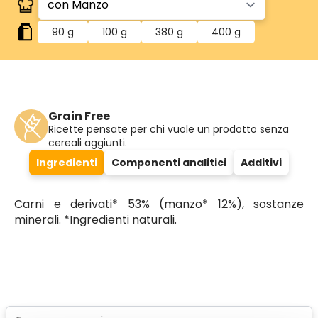
90 g
100 g
380 g
400 g
Grain Free
Ricette pensate per chi vuole un prodotto senza
cereali aggiunti.
Ingredienti
Componenti analitici
Additivi
Carni e derivati* 53% (manzo* 12%), sostanze
minerali. *Ingredienti naturali.
Select a tab