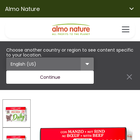
Almo Nature
Choose another country or region to see content specific
to your location.
Continue