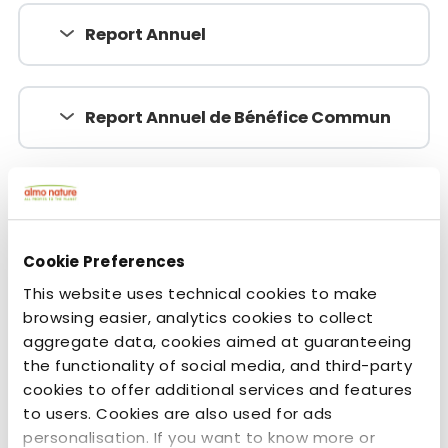
Report Annuel
Report Annuel de Bénéfice Commun
Rapports historiques
Cookie Preferences
This website uses technical cookies to make
browsing easier, analytics cookies to collect
Organisation
aggregate data, cookies aimed at guaranteeing
the functionality of social media, and third-party
cookies to offer additional services and features
Basée à Gênes avec des bureaux en
to users. Cookies are also used for ads
personalisation. If you want to know more or
Allemagne, en Suisse, au Royaume-Uni,