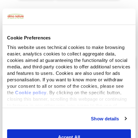
Pechuga de pollo 50%, caldo de pollo 44,5%,
arándanos rojos 4%, arroz 1,5%.
Cookie Preferences
This website uses technical cookies to make browsing
easier, analytics cookies to collect aggregate data,
Select a tab
cookies aimed at guaranteeing the functionality of social
media, and third-party cookies to offer additional services
and features to users. Cookies are also used for ads
personalisation. If you want to know more or withdraw
your consent to all or some of the cookies, please see
the
Cookie policy
. By clicking on the specific button,
Lista
Mapa
closing this banner, scrolling this webpage or continuing
to browse in any other way, you agree to the use of
cookies.
Show details
Accept All