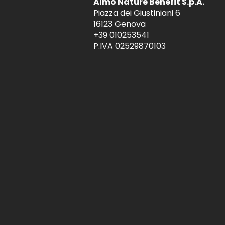
Almo Nature Benefit S.p.A.
Piazza dei Giustiniani 6
16123 Genova
+39 010253541
P.IVA 02529870103