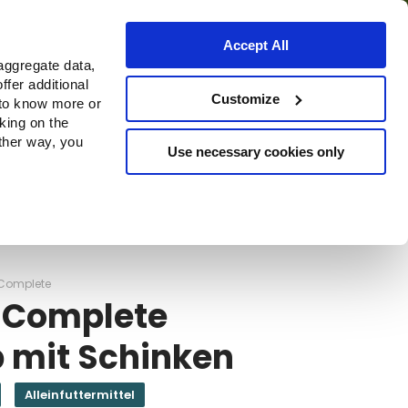
Accept All
aggregate data,
ffer additional
Bezugsquellen
Customize
 to know more or
cking on the
other way, you
Use necessary cookies only
Continue
Complete
 Complete
b mit Schinken
Alleinfuttermittel