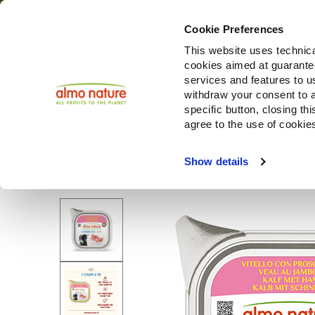
Cookie Preferences
This website uses technica
cookies aimed at guaranteei
Produ
services and features to u
withdraw your consent to a
specific button, closing th
agree to the use of cookie
Choose another country or region to see content specifi
Show details