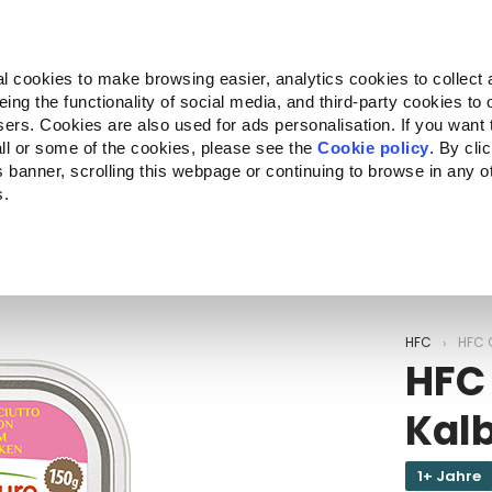
Almo Nature
Fondazione Capellino
REcommunity
l cookies to make browsing easier, analytics cookies to collect 
ng the functionality of social media, and third-party cookies to o
kte
Companion for Life
Ausschreibung
Über uns
sers. Cookies are also used for ads personalisation. If you want
ll or some of the cookies, please see the
Cookie policy
. By cli
is banner, scrolling this webpage or continuing to browse in any 
s.
c to your location.
HFC
HFC 
HFC
Kal
1+ Jahre