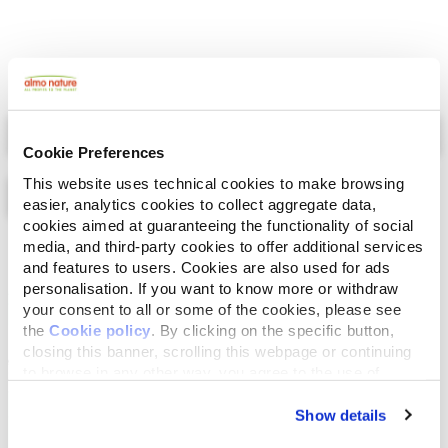
Select a tab
Cookie Preferences
This website uses technical cookies to make browsing
easier, analytics cookies to collect aggregate data,
cookies aimed at guaranteeing the functionality of social
media, and third-party cookies to offer additional services
Liste
Karte
and features to users. Cookies are also used for ads
personalisation. If you want to know more or withdraw
your consent to all or some of the cookies, please see
the
Cookie policy
. By clicking on the specific button,
closing this banner, scrolling this webpage or continuing
to browse in any other way, you agree to the use of
cookies.
Show details